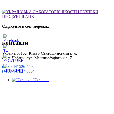
Слідкуйте в соц. мережах
контакти
Україна 08162, Києво-Святошинський р-н,
с.м.т. Чабани, вул. Машинобудівників, 7
(+380 44) 526-4504
(+380 44) 527-8854
Ukrainian