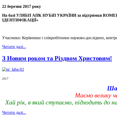
22 березня 2017 року
На базі УЛЯБП АПК НУБіП УКРАЇНИ за підтримки
ROME
І
ДЕНТИФ
І
КАЦ
І
Ї»
Учасники: Керівники і співробітники науково-дослідних, контр
Читати далі...
З Новим роком та Різдвом Христовим!
2017
Шан
Маємо велику ч
Хай рік, в який ступаємо, підходить до н
Читати далі...