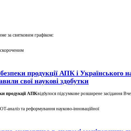
ме за святковим графіком:
скороченим
а безпеки продукції АПК і Українського н
авили свої наукові здобутки
пеки продукції АПК
відбулося підсумкове розширене засідання В
OT-аналіз та реформування науково-інноваційної