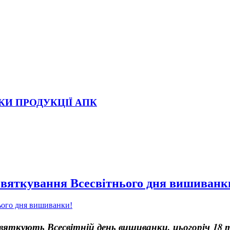
КИ ПРОДУКЦІЇ АПК
вяткування Всесвітнього дня вишиванк
святкують Всесвітній день вишиванки, цьогоріч
18 