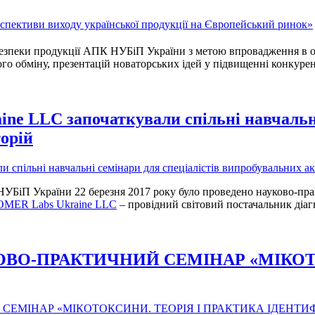
безпеки продукції АПК НУБіП України з метою впровадження в ос
го обміну, презентацій новаторських ідей у підвищенні конкур
LLC започаткували спільні навчальні 
орій
К НУБіП України 22 березня 2017 року було проведено науково-пр
MER Labs Ukraine LLC
– провідний світовий постачальник діаг
я НАУКОВО-ПРАКТИЧНИЙ СЕМІНАР «МІК