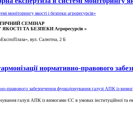
на експертиза в системі моніторингу яко
КТИЧНИЙ СЕМІНАР
ЯКОСТІ ТА БЕЗПЕКИ Агроресурсів »
ЕкспоПлаза», вул. Салютна, 2 Б
армонізації нормативно-правового забез
нування галузі АПК із вимогами ЄС в умовах інституційної та е