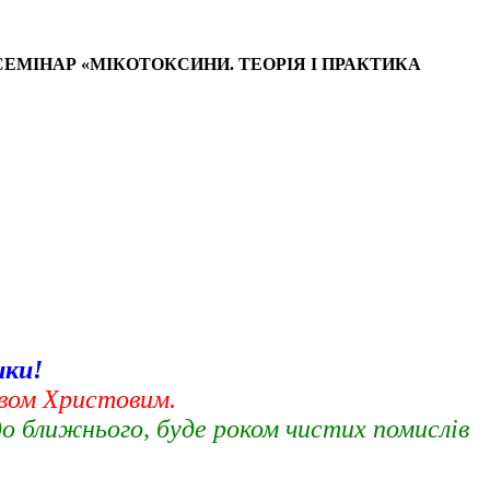
 СЕМІНАР «МІКОТОКСИНИ.
ТЕОР
І
Я
І
ПРАКТИКА
ики!
двом Христовим.
 до ближнього, буде роком чистих помислів