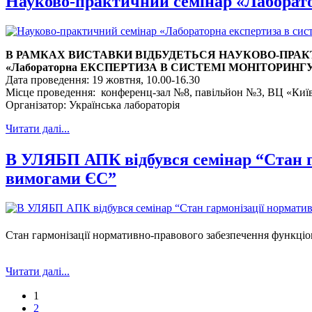
Науково-практичний семінар «Лаборатор
В РАМКАХ ВИСТАВКИ ВІДБУДЕТЬСЯ НАУКОВО-ПРА
«Лабораторна ЕКСПЕРТИЗА В СИСТЕМІ МОНІТОРИНГУ 
Дата проведення: 19 жовтня, 10.00-16.30
Місце проведення: конференц-зал №8, павільйон №3, ВЦ «Київ
Організатор: Українська лабораторія
Читати далі...
В УЛЯБП АПК відбувся семінар “Стан г
вимогами ЄС”
Стан гармонізації нормативно-правового забезпечення функціо
Читати далі...
1
2