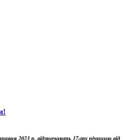
и!
травня 2023 р. відзначають 17-ту річницю від