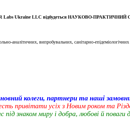
R
Labs
Ukraine
LLC
відбудеться НАУКОВО-ПРАКТИЧНИЙ
ольно-аналітичних, випробувальних, санітарно-епідеміологічних
овний колеги, партнери та наші замовн
есть привітати усіх з Новим роком та Різ
ас під знаком миру і добра, любові й поваги