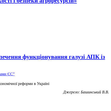
сті і безпеки агроресурсів»
печення функціонування галузі АПК із
кономічної реформи в Україні
Джерело: Башинський В.В.