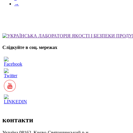
→
Слідкуйте в соц. мережах
контакти
Україна 08162, Києво-Святошинський р-н,