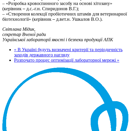
– «Розробка кровоспинного засобу на основі хітозану»
(керівник
–
д.с.-г.н. Спиридонов В.Г.);
– «Створення колекції пробіотичних штамів для ветеринарної
біотехнології» (керівник
–
д.вет.н. Ушкалов В.О.).
Світлана Мідик,
секретар Вченої ради
Української лабораторії якості і безпеки продукції АПК
« В Україні будуть визначені критерії та періодичність
заходів державного нагляду
Розпочато процес оптимізації лабораторної мережі »