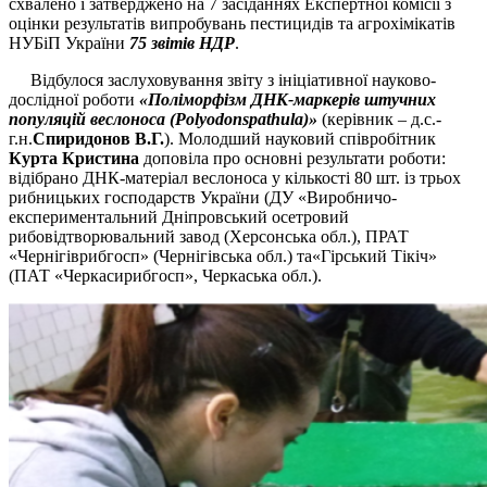
схвалено і затверджено на 7 засіданнях Експертної комісії з
оцінки результатів випробувань пестицидів та агрохімікатів
НУБіП України
75 звітів НДР
.
Відбулося заслуховування звіту з ініціативної науково-
дослідної роботи
«Поліморфізм ДНК-маркерів штучних
популяцій веслоноса (Polyodonspathula)»
(керівник – д.с.-
г.н.
Спиридонов В.Г.
). Молодший науковий співробітник
Курта Кристина
доповіла про основні результати роботи:
відібрано ДНК-матеріал веслоноса у кількості 80 шт. із трьох
рибницьких господарств України (ДУ «Виробничо-
експериментальний Дніпровський осетровий
рибовідтворювальний завод (Херсонська обл.), ПРАТ
«Чернігіврибгосп» (Чернігівська обл.) та«Гірський Тікіч»
(ПАТ «Черкасирибгосп», Черкаська обл.).