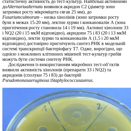
статистичну активність до тест-культур. Найбільш активними
до
Alternariaalternata
виявився акридон С2 (діаметр зони
затримки росту мікроміцета сягав 25 мм), до
Fusariumculmorum
– низка хінолінів (зони затримки росту
були в межах 15-20 мм), лектин хурми і конкановалін А (зона
пригнічення росту становила 14 і 19 мм). Активні хінолони 33
і NQ2 (20 і 15 мкМ відповідно), акридони 75 і 83 (20 і 13 мкМ
відповідно), лектін хурми та конкановалін А (1,5 і 20 мкМ
відповідно) достовірно пригнічують синтез РНК в модельній
системі транскрипції бактеріофагу Т7. Одже, вирогідно, що
однією з можливих клітинних мішеней тест-культур грибів
можуть бути системи синтезу РНК.
Дослідження із використанням мікробних тест-об’єктів
виявили активність хінолонів (препарати 33 і NQ2) та
акридонів (сполуки 75 і 83) до бактерій
Pseudomonasaeruginosa
і
Staphylococcusaureus
.