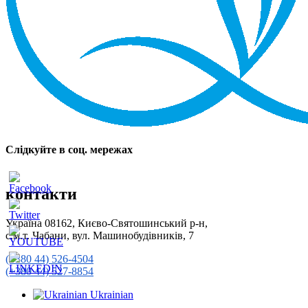
Слідкуйте в соц. мережах
контакти
Україна 08162, Києво-Святошинський р-н,
с.м.т. Чабани, вул. Машинобудівників, 7
(+380 44) 526-4504
(+380 44) 527-8854
Ukrainian