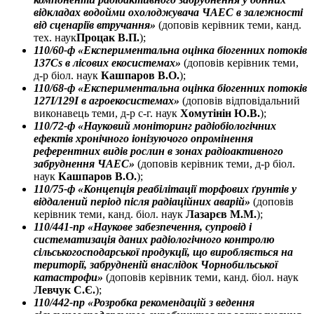
відкладах водойми охолоджувача ЧАЕС в залежності
від сценаріїв втручання»
(доповів керівник теми, канд.
тех. наук
Процак В.П.
);
110/60-ф «Експериментальна оцінка біогенних потоків
137Cs в лісових екосистемах»
(доповів керівник теми,
д-р біол. наук
Кашпаров В.О.
);
110/68-ф «Експериментальна оцінка біогенних потоків
127I/129I в агроекосистемах»
(доповів відповідальний
виконавець теми, д-р с-г. наук
Хомутінін Ю.В.
);
110/72-ф «Науковий моніторинг радіобіологічних
ефектів хронічного іонізуючого опромінення
референтних видів рослин в зонах радіоактивного
забруднення ЧАЕС»
(доповів керівник теми, д-р біол.
наук
Кашпаров В.О.
);
110/75-ф «Концепція реабілітації торфових ґрунтів у
віддалений період після радіаційних аварій»
(доповів
керівник теми, канд. біол. наук
Лазарєв М.М.
);
110/441-пр «Наукове забезпечення, супровід і
систематизація даних радіологічного контролю
сільськогосподарської продукції, що виробляється на
території, забрудненій внаслідок Чорнобильської
катастрофи»
(доповів керівник теми, канд. біол. наук
Левчук С.Є.
);
110/442-пр «Розробка рекомендацій з ведення