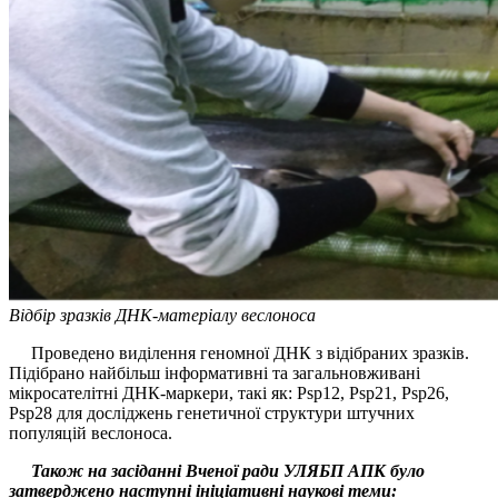
Відбір зразків ДНК-матеріалу веслоноса
Проведено виділення геномної ДНК з відібраних зразків.
Підібрано найбільш інформативні та загальновживані
мікросателітні ДНК-маркери, такі як: Psp12, Psp21, Psp26,
Psp28 для досліджень генетичної структури штучних
популяцій веслоноса.
Також на засіданні Вченої ради УЛЯБП АПК було
затверджено наступні ініціативні наукові теми: