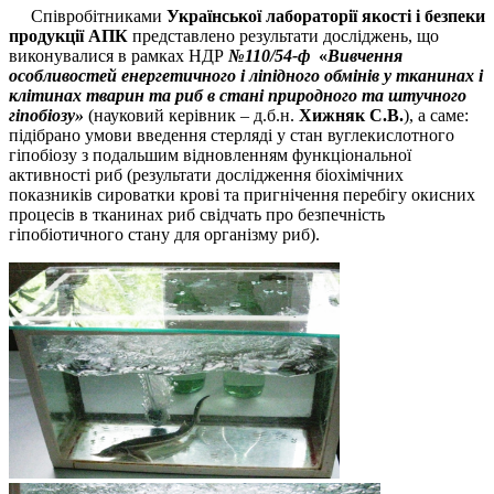
Співробітниками
Української лабораторії якості і безпеки
продукції АПК
представлено результати досліджень, що
виконувалися в рамках НДР
№110/54-ф
«
Вивчення
особливостей енергетичного і ліпідного обмінів у тканинах і
клітинах тварин та риб в стані природного та штучного
гіпобіозу»
(науковий керівник – д.б.н.
Хижняк С.В.
), а саме:
підібрано умови введення стерляді у стан вуглекислотного
гіпобіозу з подальшим відновленням функціональної
активності риб (результати дослідження біохімічних
показників сироватки крові та пригнічення перебігу окисних
процесів в тканинах риб свідчать про безпечність
гіпобіотичного стану для організму риб).