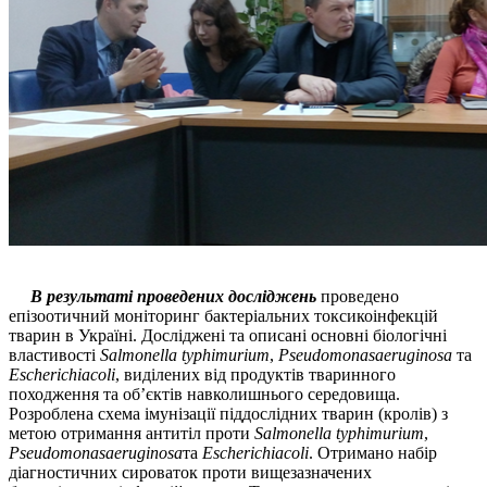
В результаті проведених досліджень
проведено
епізоотичний моніторинг бактеріальних токсикоінфекцій
тварин в Україні. Досліджені та описані основні біологічні
властивості
Salmonella typhimurium
,
Pseudomonasaeruginosa
та
Escherichiacoli
, виділених від продуктів тваринного
походження та об’єктів навколишнього середовища.
Розроблена схема імунізації піддослідних тварин (кролів) з
метою отримання антитіл проти
Salmonella typhimurium
,
Pseudomonasaeruginosa
та
Escherichiacoli
. Отримано набір
діагностичних сироваток проти вищезазначених