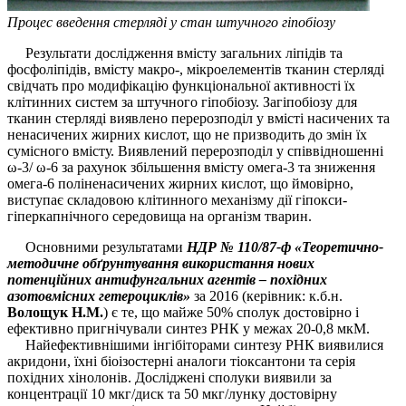
Процес введення стерляді у стан штучного гіпобіозу
Результати дослідження вмісту загальних ліпідів та
фосфоліпідів, вмісту макро-, мікроелементів тканин стерляді
свідчать про модифікацію функціональної активності їх
клітинних систем за штучного гіпобіозу. Загіпобіозу для
тканин стерляді виявлено перерозподіл у вмісті насичених та
ненасичених жирних кислот, що не призводить до змін їх
сумісного вмісту. Виявлений перерозподіл у співвідношенні
ω-3/ ω-6 за рахунок збільшення вмісту омега-3 та зниження
омега-6 поліненасичених жирних кислот, що ймовірно,
виступає складовою клітинного механізму дії гіпокси-
гіперкапнічного середовища на організм тварин.
Основними результатами
НДР № 110/87-ф «Теоретично-
методичне обґрунтування використання нових
потенційних антифунгальних агентів – похідних
азотовмісних гетероциклів»
за 2016 (керівник: к.б.н.
Волощук Н.М.
) є те, що майже 50% сполук достовірно і
ефективно пригнічували синтез РНК у межах 20-0,8 мкМ.
Найефективнішими інгібіторами синтезу РНК виявилися
акридони, їхні біоізостерні аналоги тіоксантони та серія
похідних хінолонів. Досліджені сполуки виявили за
концентрації 10 мкг/диск та 50 мкг/лунку достовірну