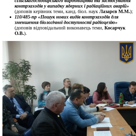
сільськогосподарського виробництва та застосування
контрзаходів у випадку ядерних і радіаційних аварій»
(доповів керівник теми, канд. біол. наук
Лазарєв М.М.
);
110/485-пр «Пошук нових видів контрзаходів для
зменшення біологічної доступності радіоцезію»
(доповів відповідальний виконавець теми,
Косарчук
О.В.
).