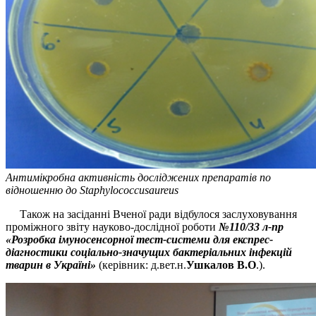
Антимікробна активність досліджених препаратів по
відношенню до Staphylococcusaureus
Також на засіданні Вченої ради відбулося заслуховування
проміжного звіту науково-дослідної роботи
№110/33 л-пр
«Розробка імуносенсорної тест-системи для експрес-
діагностики соціально-значущих бактеріальних інфекцій
тварин в Україні»
(керівник: д.вет.н.
Ушкалов В.О
.).