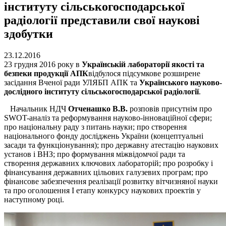
інституту сільськогосподарської
радіології представили свої наукові
здобутки
23.12.2016
23 грудня 2016 року в
Українській лабораторії якості та
безпеки продукції АПК
відбулося підсумкове розширене
засідання Вченої ради УЛЯБП АПК та
Українського науково-
дослідного інституту сільськогосподарської радіології
.
Начальник НДЧ
Отченашко В.В.
розповів присутнім про
SWOT-аналіз та реформування науково-інноваційної сфери;
про національну раду з питань науки; про створення
національного фонду досліджень України (концептуальні
засади та функціонування); про державну атестацію наукових
установ і ВНЗ; про формування міжвідомчої ради та
створення державних ключових лабораторій; про розробку і
фінансування державних цільових галузевих програм; про
фінансове забезпечення реалізації розвитку вітчизняної науки
та про оголошення І етапу конкурсу наукових проектів у
наступному році.