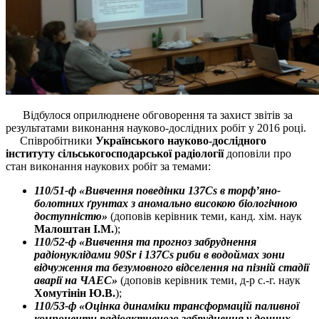
Відбулося оприлюднене обговорення та захист звітів за
результатами виконання науково-дослідних робіт у 2016 році.
Співробітники
Українського науково-дослідного
інституту сільськогосподарської радіології
доповіли про
стан виконання наукових робіт за темами:
110/51-ф «Вивчення поведінки 137Cs в торф’яно-
болотних ґрунтах з аномально високою біологічною
доступністю»
(доповів керівник теми, канд. хім. наук
Малоштан І.М.
);
110/52-ф «Вивчення та прогноз забруднення
радіонуклідами 90Sr і 137Cs риби в водоймах зони
відчуження та безумовного відселення на пізній стадії
аварії на ЧАЕС»
(доповів керівник теми, д-р с.-г. наук
Хомутінін Ю.В.
);
110/53-ф «Оцінка динаміки трансформацій паливної
компоненти радіоактивного забруднення у донних