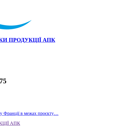
КИ ПРОДУКЦІЇ АПК
75
у Франції в межах проєкту…