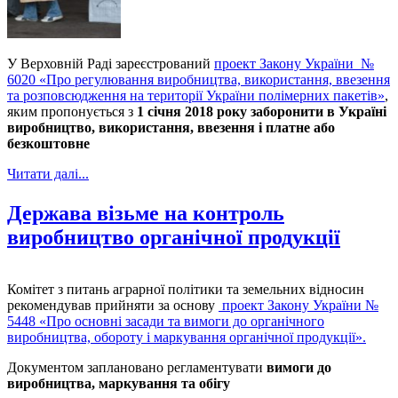
У Верховній Раді зареєстрований
проект Закону України №
6020 «Про регулювання виробництва, використання, ввезення
та розповсюдження на території України полімерних пакетів»
,
яким пропонується з
1 січня 2018 року заборонити в Україні
виробництво, використання, ввезення і платне або
безкоштовне
Читати далі...
Держава візьме на контроль
виробництво органічної продукції
Комітет з питань аграрної політики та земельних відносин
рекомендував прийняти за основу
проект Закону України №
5448 «Про основні засади та вимоги до органічного
виробництва, обороту і маркування органічної продукції».
Документом заплановано регламентувати
вимоги до
виробництва, маркування та обігу