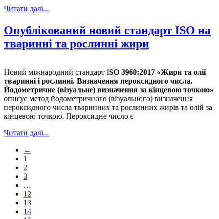
Читати далі...
Опублікований новий стандарт ISO на
тваринні та рослинні жири
Новий міжнародний стандарт I
SO 3960:2017 «Жири та олії
тваринні і рослинні. Визначення пероксидного числа.
Йодометричне (візуальне) визначення за кінцевою точкою»
описує метод йодометричного (візуального) визначення
пероксидного числа тваринних та рослинних жирів та олій за
кінцевою точкою. Пероксидне число є
Читати далі...
←
1
2
3
…
12
13
14