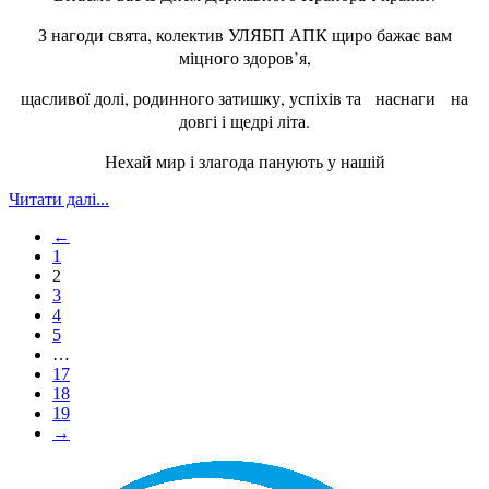
З нагоди свята, колектив УЛЯБП АПК щиро бажає вам
міцного здоров’я,
щасливої долі, родинного затишку, успіхів та наснаги на
довгі і щедрі літа.
Нехай мир і злагода панують у нашій
Читати далі...
←
1
2
3
4
5
…
17
18
19
→