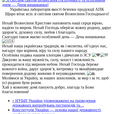
Українська лабораторія якості безпеки продукції АПК
Щиро вітає всіх зі світлим святом Вознесіння Господнього!
Нехай Вознесіння Христове наповнить наші серця вірою,
надією та миром. Нехай Господь оберігає кожну родину, дарує
здоров’я, духовну силу, любов і благодать.
Сьогодні також маємо особливий день — День вишиванки
Нехай наша українська традиція, як і молитва, об’єднує нас,
нагадує про коріння, віру та силу нашого народу.
Особлива подяка нашим хлопцям і дівчатам із ЗСУ
Дякуємо за вашу мужність, силу, захист і можливість
прокидатися під мирним небом. Нехай Господь береже
кожного воїна, дарує здоров’я, витримку та якнайшвидше
повернення додому живими й неушкодженими.
Молімося за Україну, за наших захисників, за мир і за те, щоб
усі родини були разом.
Хай у кожному домі панують добро, злагода та Боже
благословення!
« НУБіП України уповноважено на проведення
державних випробувань пестицидів та…
Конституція України — основа нашої державності,