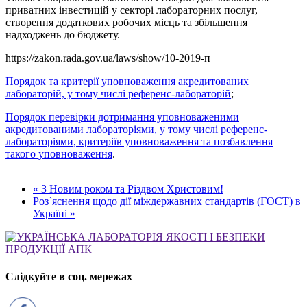
приватних інвестицій у секторі лабораторних послуг,
створення додаткових робочих місць та збільшення
надходжень до бюджету.
https://zakon.rada.gov.ua/laws/show/10-2019-п
Порядок та критерії уповноваження акредитованих
лабораторій, у тому числі референс-лабораторій
;
Порядок перевірки дотримання уповноваженими
акредитованими лабораторіями, у тому числі референс-
лабораторіями, критеріїв уповноваження та позбавлення
такого уповноваження
.
« З Новим роком та Різдвом Христовим!
Роз`яснення щодо дії міждержавних стандартів (ГОСТ) в
Україні »
Слідкуйте в соц. мережах